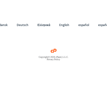
dansk
Deutsch
Ελληνικά
English
español
españo
Copyright© 2026 cPanel, L.L.C.
Privacy Policy